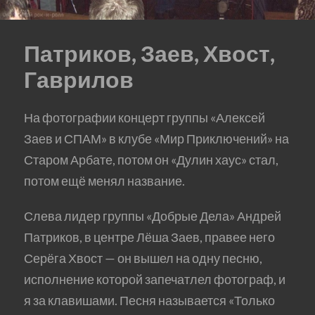
Патриков, Заев, Хвост,
Гаврилов
На фотографии концерт группы «Алексей
Заев и СПАМ» в клубе «Мир Приключений» на
Старом Арбате, потом он «Дулин хаус» стал,
потом ещё менял название.
Слева лидер группы «Добрые Дела» Андрей
Патриков, в центре Лёша Заев, правее него
Серёга Хвост — он вышел на одну песню,
исполнение которой запечатлел фотограф, и
я за клавишами. Песня называется «Только