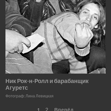
Ник Рок-н-Ролл и барабанщик
Агуретс
Фотограф: Лина Левицкая
2
Вперёд
1