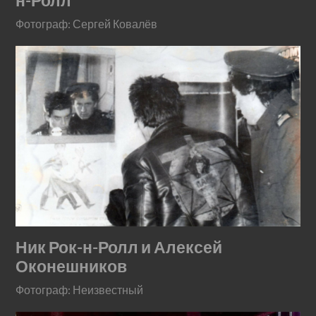
н-Ролл
Фотограф: Сергей Ковалёв
Ник Рок-н-Ролл и Алексей
Оконешников
Фотограф: Неизвестный