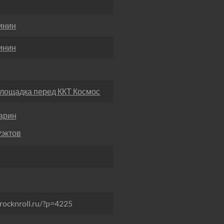
инин
инин
площадка перед ККТ Космос
арин
эктов
rocknroll.ru/?p=4225