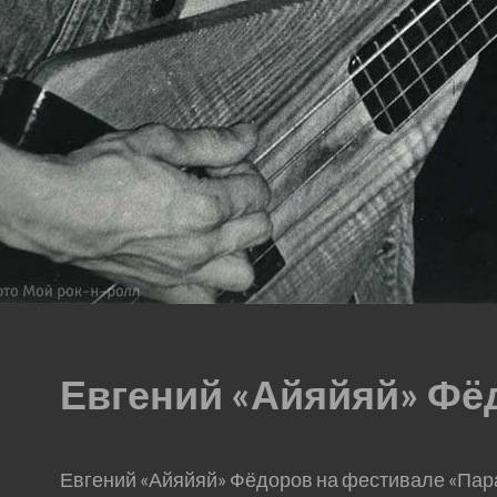
Евгений «Айяйяй» Фё
Евгений «Айяйяй» Фёдоров на фестивале «Пар