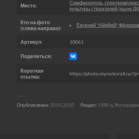
Симферополь, спорткомплекс
Место:
культуры строителей (ныне Д
Кто на фото
Евгений "Айяйяй" Фёдоро
(слева направо):
Артикул:
10061
Поделиться:
Короткая
https://photo.myrocknroll.ru/?
ссылка:
Опубликовано:
20.01.2020
Раздел:
1980-е
,
Фотографи