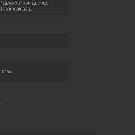
 "Дружба" при Дворце
К Профсоюзов)
в
p=1063
и