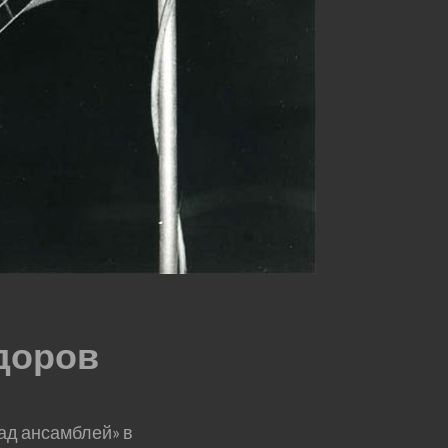
доров
ад ансамблей» в