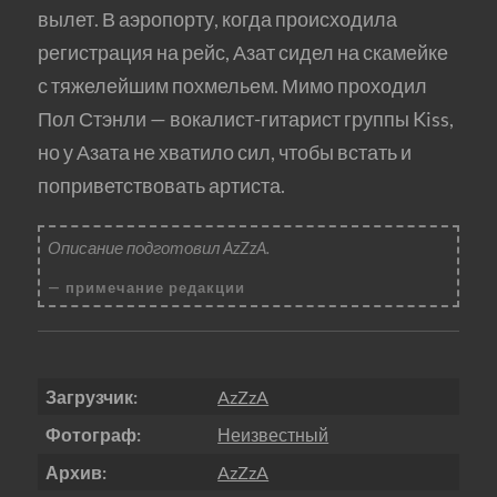
вылет. В аэропорту, когда происходила
регистрация на рейс, Азат сидел на скамейке
с тяжелейшим похмельем. Мимо проходил
Пол Стэнли — вокалист-гитарист группы Kiss,
но у Азата не хватило сил, чтобы встать и
поприветствовать артиста.
Описание подготовил AzZzA.
примечание редакции
Загрузчик:
AzZzA
Фотограф:
Неизвестный
Архив:
AzZzA