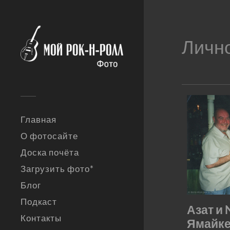
Личн
Главная
О фотосайте
Доска почёта
Загрузить фото*
Блог
Подкаст
Азат и 
Контакты
Ямайк