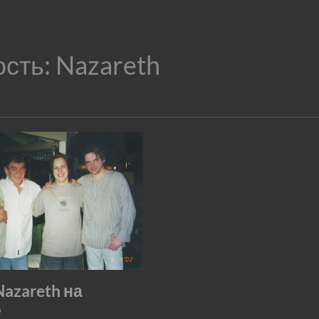
ость:
Nazareth
Nazareth на
е