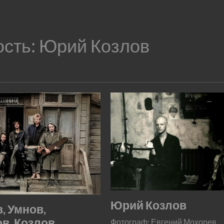
ость:
Юрий Козлов
Юрий Козлов
, Умнов,
в, Козлов,
Фотограф: Евгений Мохорев