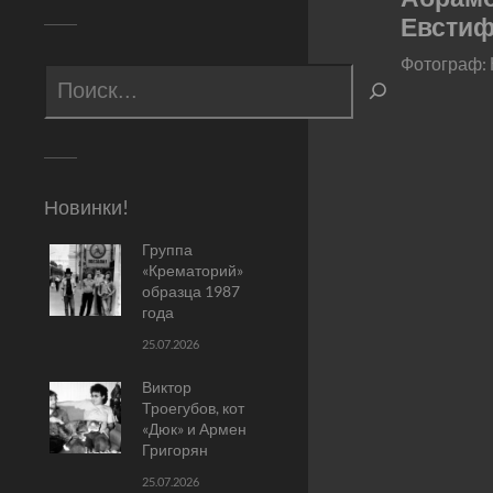
Евсти
Фотограф:
Новинки!
Группа
«Крематорий»
образца 1987
года
25.07.2026
Виктор
Троегубов, кот
«Дюк» и Армен
Григорян
25.07.2026