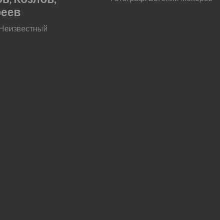
феев
 Неизвестный