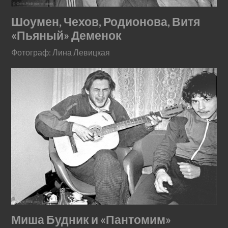
Шоумен, Чехов, Родионова, Витя
«Пьяный» Деменок
Фотограф: Лина Левицкая
Миша Будник и «Пантомим»