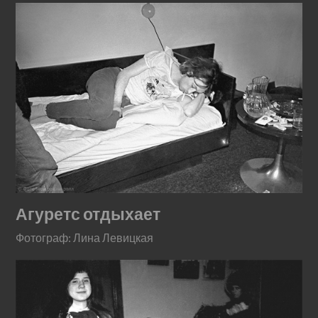
Агуретс отдыхает
Фотограф: Лина Левицкая