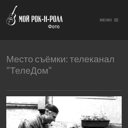
МЕНЮ
Место съёмки:
телеканал
"ТелеДом"