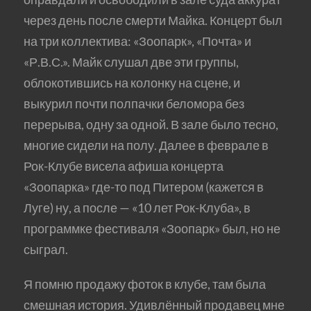
через день после смерти Майка. Концерт был
на три коллектива: «Зоопарк», «Почта» и
«Р.В.С.». Майк слушал две эти группы,
облокотившись на колонку на сцене, и
выкурил почти полпачки беломора без
перерыва, одну за одной. В зале было тесно,
многие сидели на полу. Далее в феврале в
Рок-Клубе висела афиша концерта
«Зоопарка» где-то под Питером (кажется в
Луге) ну, а после — «10 лет Рок-Клуба», в
программке фестиваля «Зоопарк» был, но не
сыграл.
Я помню продажу фоток в клубе, там была
смешная история. Удивлённый продавец мне