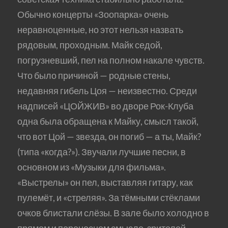
Обычно концерты «Зоопарка» очень
неравноценные, но этот нельзя назвать
рядовым, проходным. Майк седой,
погрузневший, пел на полном накале чувств.
Что было причиной — родные стены,
недавняя гибель Цоя — неизвестно. Среди
надписей «ЦОЙЖИВ» во дворе Рок-Клуба
одна была обращена к Майку, смысл такой,
что вот Цой — звезда, он погиб — а ты, Майк?
(типа «когда?»). Звучали лучшие песни, в
основном из «Музыки для фильма».
«Выстрелы» он пел, выставляя гитару, как
пулемёт, и «стреляя». За тёмными стёклами
очков блистали слёзы. В зале было холодно в