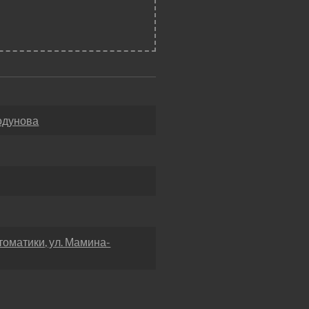
одунова
оматики, ул. Мамина-