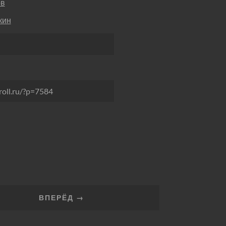
ов
кин
roll.ru/?p=7584
ВПЕРЁД →