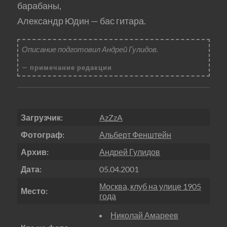
барабаны,
Александр Юдин — бас гитара.
Описание подготовил Андрей Гулидов.
примечание редакции
Загрузчик:
AzZzA
Фотограф:
Альберт Фенштейн
Архив:
Андрей Гулидов
Дата:
05.04.2001
Москва, клуб на улице 1905
Место:
года
Николай Амареев