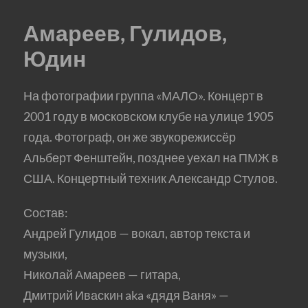
Амареев, Гулидов,
Юдин
На фотографии группа «МАЛО». Концерт в
2001 году в московском клубе на улице 1905
года. Фотограф, он же звукорежиссёр
Альберт Фенштейн, позднее уехал на ПМЖ в
США. Концертный техник Александр Стулов.
Состав:
Андрей Гулидов — вокал, автор текста и
музыки,
Николай Амареев — гитара,
Дмитрий Иваскин aka «дядя Ваня» —