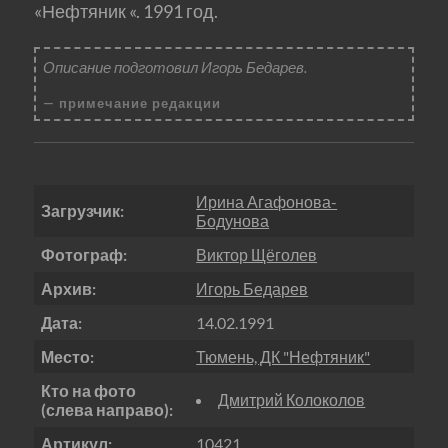
«Нефтяник «. 1991 год.
Описание подготовил Игорь Бедарев.
примечание редакции
Ирина Агафонова-
Загрузчик:
Бодунова
Фотограф:
Виктор Щёголев
Архив:
Игорь Бедарев
Дата:
14.02.1991
Место:
Тюмень, ДК "Нефтяник"
Кто на фото
Дмитрий Колоколов
(слева направо):
Артикул:
10421