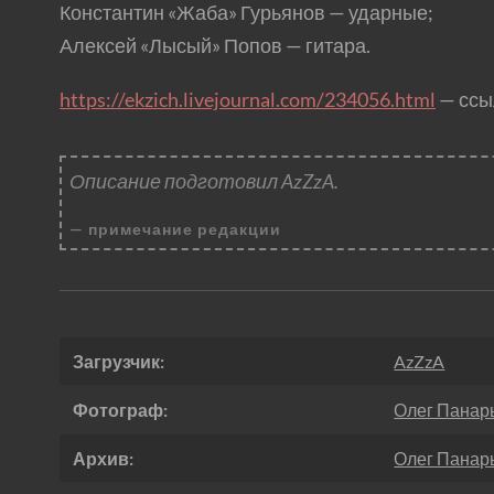
Константин «Жаба» Гурьянов — ударные;
Алексей «Лысый» Попов — гитара.
https://ekzich.livejournal.com/234056.html
— ссы
Описание подготовил AzZzA.
примечание редакции
Загрузчик:
AzZzA
Фотограф:
Олег Панар
Архив:
Олег Панар