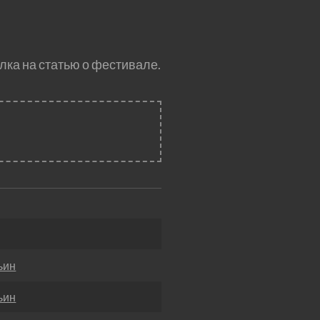
лка на статью о фестивале.
ьин
ьин