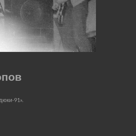
опов
дюки-91».