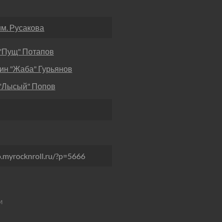
им. Русакова
"Пущ" Потапов
ин "Жаба" Гурьянов
 "Лысый" Попов
o.myrocknroll.ru/?p=5666
и