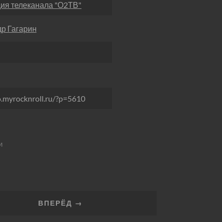
дия телеканала "О2ТВ"
р Гагарин
o.myrocknroll.ru/?p=5610
и
ВПЕРЁД →