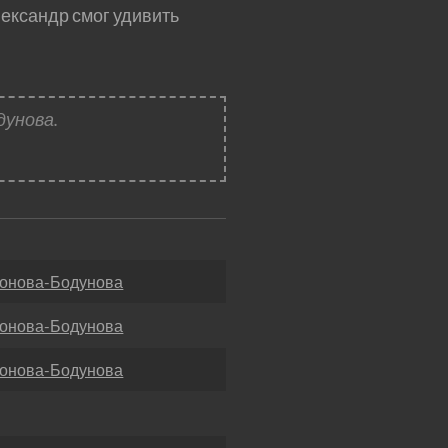
лександр смог удивить
дунова.
онова-Бодунова
онова-Бодунова
онова-Бодунова