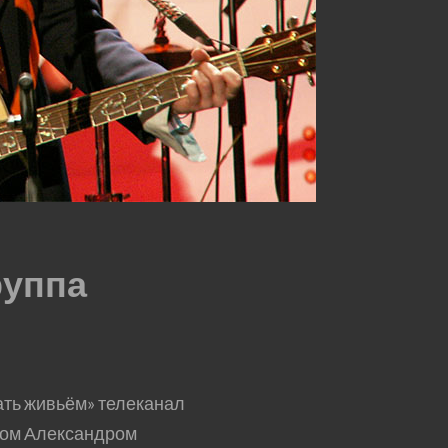
руппа
ать живьём» телеканал
ром Александром