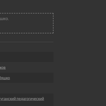
шко.
ков
 Ляшко
 Луганский педагогический