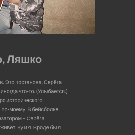
о, Ляшко
. Это постанова, Серёга
иногда что-то. (Улыбается.)
урс исторического
3, по-моему. В бейсболке
езатором – Серёга
ивёт, ну и я. Вроде бы я