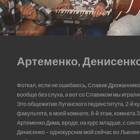
Артеменко, Денисенк
Фоткал, если не ошибаюсь, Славик Дрожанников
вообще без слуха, а вот со Славиком мы играли 
Это общежитие Луганского пединститута, 2-й к
факультета, в моей комнате, 8-й этаж, комната 
Артеменко Дима, вроде, на курс младше, с синт
Денисенко – однокурсник мой сейчас во Львове ж