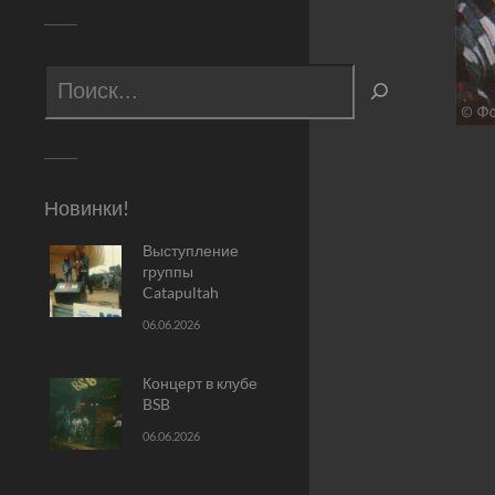
Новинки!
Выступление
группы
Catapultah
06.06.2026
Концерт в клубе
BSB
06.06.2026