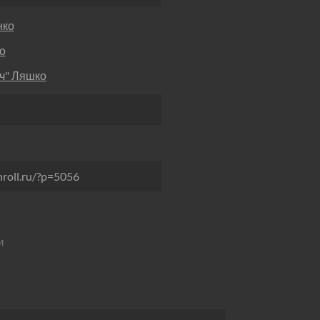
нко
о
ч" Ляшко
nroll.ru/?p=5056
и