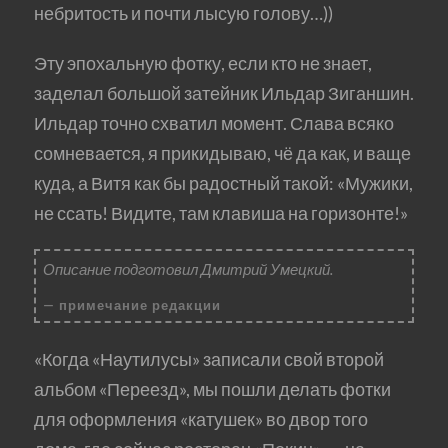
небритость и почти лысую голову…))
Эту эпохальную фотку, если кто не знает,
заделал большой затейник Ильдар Зиганшин.
Ильдар точно схватил момент. Слава всяко
сомневается, я прикидываю, чё да как, и ваще
куда, а Витя как бы радостный такой: «Мужики,
не ссать! Видите, там клавиша на горизонте!»
Описание подготовил Дмитрий Умецкий.
примечание редакции
«Когда «Наутилусы» записали свой второй
альбом «Переезд», мы пошли делать фотки
для оформления «катушек» во двор того