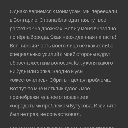
Однако вернёмся к моим усам. Мы переехали
в Болгарию. Страна благодатная, тут все
растёт как на дрожжах. Вот и у меня внезапно
попёрла борода. Экая неожиданная напасть!
Вся нижняя часть моего лица без каких либо
специальных усилий с моей стороны вдруг
обросла жёстким волосом. Как у коня какого-
нибудь или хряка. Заодно и усы
«ожесточились». Сбрить – целая проблема.
Вот тут-то мне и откликнулось моё
пренебрежительное отношение к
«бородатым» проблемам Бутусова. Извините,
был не прав, не сочувствовал.