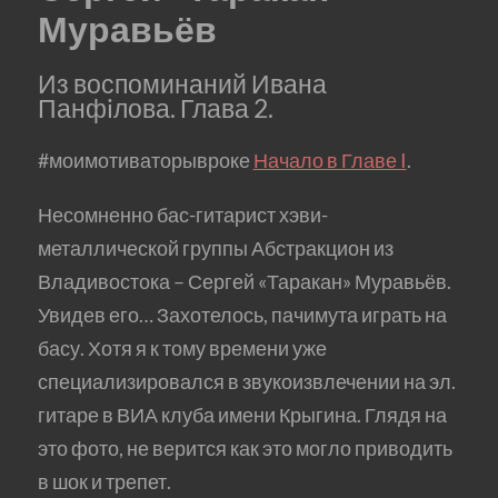
Муравьёв
Из воспоминаний Ивана
Панфiлова. Глава 2.
#моимотиваторывроке
Начало в Главе I
.
Несомненно бас-гитарист хэви-
металлической группы Абстракцион из
Владивостока – Сергей «Таракан» Муравьёв.
Увидев его… Захотелось, пачимута играть на
басу. Хотя я к тому времени уже
специализировался в звукоизвлечении на эл.
гитаре в ВИА клуба имени Крыгина. Глядя на
это фото, не верится как это могло приводить
в шок и трепет.