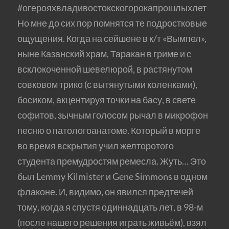
#огерояхвладивостокскогорокапрошлыхлет
Но мне до сих пор помнятся те подростковые
ощущения. Когда на сейшене в к/т «Вымпел»,
ныне Казанский храм, Таракан в гриме и с
всклокоченной шевелюрой, в растянутом
совковом трико (с вытянутыми коленками),
босиком, акцентируя точки на басу, в свете
софитов, зычным голосом рычал в микрофон
песню о патологоанатоме. Который в морге
во время вскрытия учил желторотого
студента премудростям ремесла. Жуть… Это
был Lemmy Kilmister и Gene Simmons в одном
флаконе. И, видимо, он явился предтечей
тому, когда я спустя одиннадцать лет, в 98-м
(после нашего решения играть живьём), взял