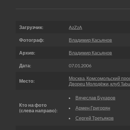
Загрузчик:
AzZzA
Фотограф:
Владимир Касьянов
Архив:
Владимир Касьянов
Дата:
07.01.2006
Москва, Комсомольский прос
Место:
Дворец Молодёжи, клуб Tabu
Вячеслав Бухаров
Кто на фото
Армен Григорян
(слева направо):
Сергей Третьяков