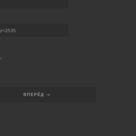
/?p=2535
и
ВПЕРЁД →