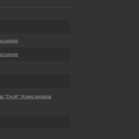
асьянов
асьянов
р "Droff" Александров