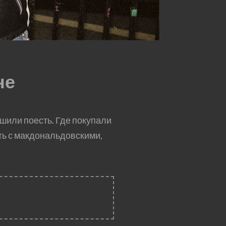
не
шили поесть. Где покупали
ить с макдональдовскими,