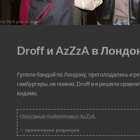
Droff и AzZzA в Лондо
Гуляли бандой по Лондону, проголодались и ре
гамбургеры, не помню, Droff и я решили сравн
видимо.
Описание подготовил AzZzA.
примечание редакции