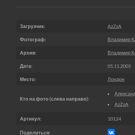
Загрузчик:
AzZzA
Фотограф:
Владимир К
Архив:
Владимир К
Дата:
05.11.2005
Место:
Лондон
Александ
Кто на фото (слева направо):
AzZzA
Артикул:
10124
Поделиться: