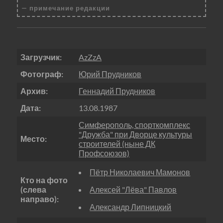
примечание редакции
Загрузчик:
AzZzA
Фотограф:
Юрий Прудников
Архив:
Геннадий Прудников
Дата:
13.08.1987
Симферополь, спорткомплекс
"Дружба" при Дворце культуры
Место:
строителей (ныне ДК
Профсоюзов)
Пётр Николаевич Мамонов
Кто на фото
(слева
Алексей "Лёва" Павлов
направо):
Александр Липницкий