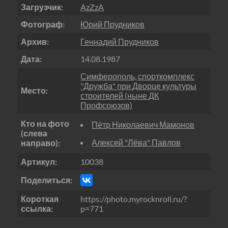
Загрузчик:
AzZzA
Фотограф:
Юрий Прудников
Архив:
Геннадий Прудников
Дата:
14.08.1987
Симферополь, спорткомплекс
"Дружба" при Дворце культуры
Место:
строителей (ныне ДК
Профсоюзов)
Кто на фото
Пётр Николаевич Мамонов
(слева
Алексей "Лёва" Павлов
направо):
Артикул:
10038
Поделиться:
Короткая
https://photo.myrocknroll.ru/?
ссылка:
p=771