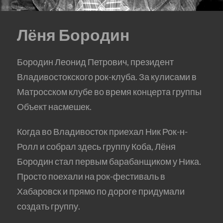
Лёня Бородин
Бородин Леонид Петрович, президент
Владивостокского рок-клуба. За кулисами в
Матросском клубе во время концерта группы
Объект насмешек.
Когда во Владивосток приехал Ник Рок-н-
Ролл и собрал здесь группу Коба, Лёня
Бородин стал первым барабанщиком у Ника.
Просто поехали на рок-фестиваль в
Хабаровск и прямо по дороге придумали
создать группу.