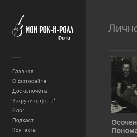
Личн
Главная
О фотосайте
Доска почёта
Загрузить фото*
Блог
Подкаст
Осочен
Понома
Контакты