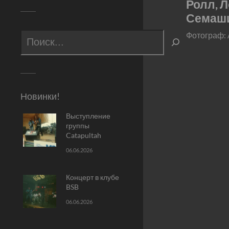
Ролл, 
Семаши
Фотограф: 
Новинки!
Выступление
группы
Catapultah
06.06.2026
Концерт в клубе
BSB
06.06.2026