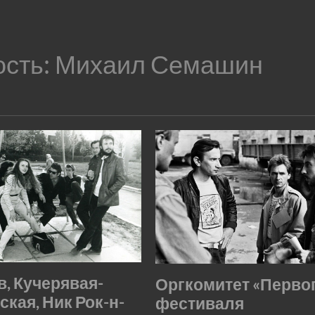
ость:
Михаил Семашин
в, Кучерявая-
Оргкомитет «Перво
кая, Ник Рок-н-
фестиваля