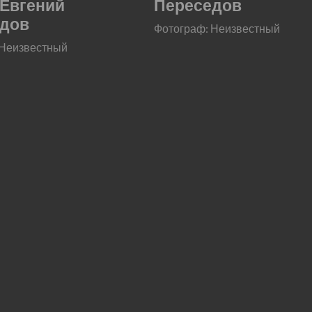
 Евгений
Переседов
едов
Фотограф: Неизвестный
 Неизвестный