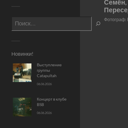
Семён,
Перес
Фотограф:
Новинки!
Выступление
группы
Catapultah
06.06.2026
Концерт в клубе
BSB
06.06.2026