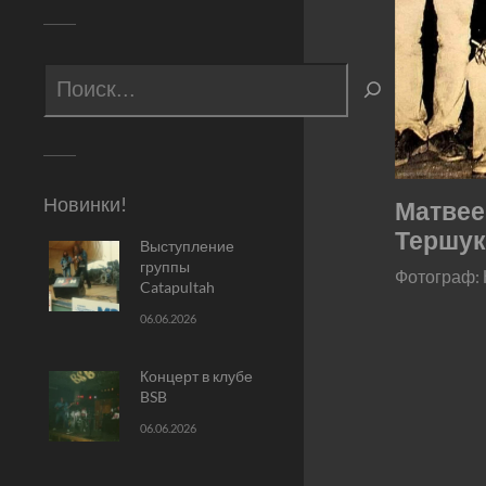
Новинки!
Матвее
Тершук
Выступление
группы
Фотограф:
Catapultah
06.06.2026
Концерт в клубе
BSB
06.06.2026