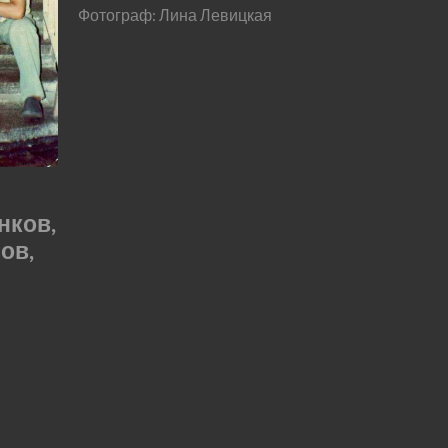
Фотограф: Лина Левицкая
нков,
ов,