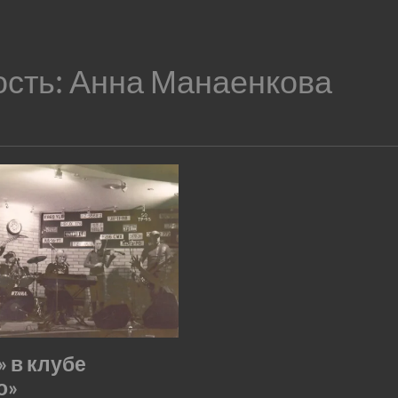
ость:
Анна Манаенкова
» в клубе
о»