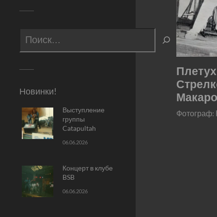
Плетух
Стрелк
Новинки!
Макар
Выступление
Фотограф:
группы
Catapultah
06.06.2026
Концерт в клубе
BSB
06.06.2026