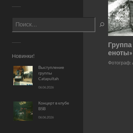
Группа
еноты»
Новинки!
Фотограф:
Выступление
группы
Catapultah
06.06.2026
Концерт в клубе
BSB
06.06.2026