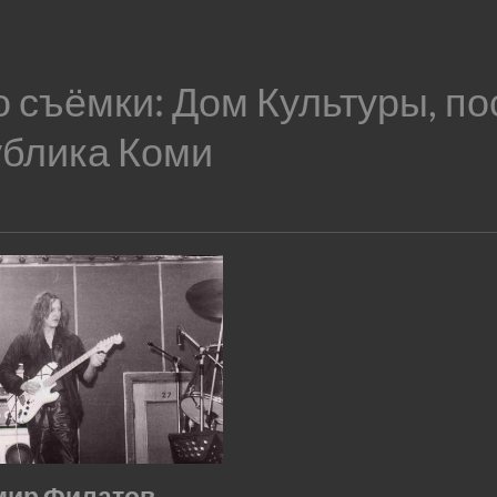
о съёмки:
Дом Культуры, по
ублика Коми
мир Филатов