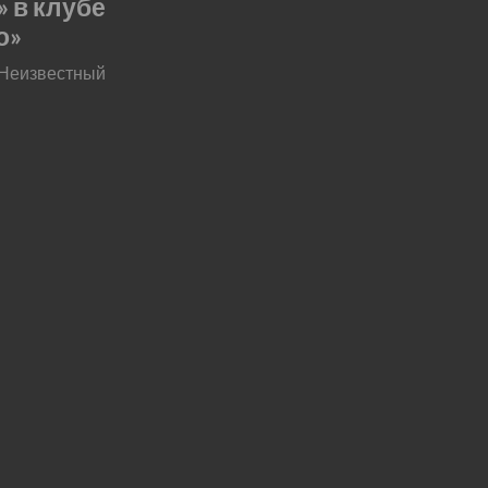
» в клубе
о»
 Неизвестный