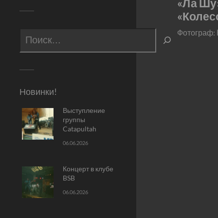
«Ла Шу
«Колес
Фотограф:
Новинки!
Выступление
группы
Catapultah
06.06.2026
Концерт в клубе
BSB
06.06.2026