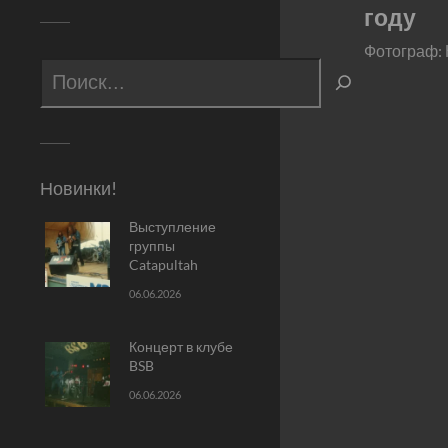
году
Фотограф:
Новинки!
Выступление
группы
Catapultah
06.06.2026
Концерт в клубе
BSB
06.06.2026