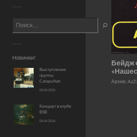
Новинки!
Бейдж 
Выступление
«Нашес
группы
Catapultah
Архив: AzZ
06.06.2026
Концерт в клубе
BSB
06.06.2026