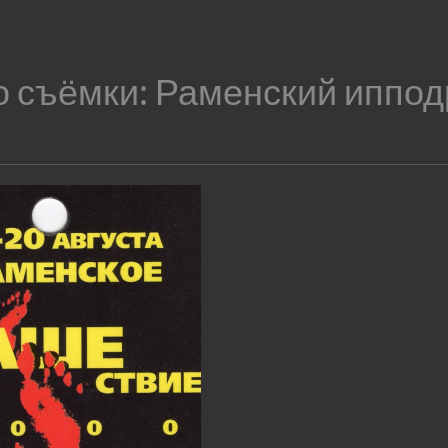
о съёмки:
Раменский иппо