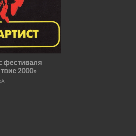
с фестиваля
твие 2000»
zA